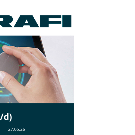
/d)
27.05.26