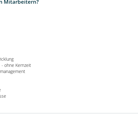
n Mitarbeitern?
icklung
e - ohne Kernzeit
tsmanagement
e
sse