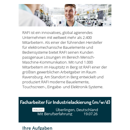
RAFI ist ein innovatives, global agierendes
Unternehmen mit weltweit mehr als 2.400
Mitarbeitern. Als einer der führenden Hersteller
für elektromechanische Bauelemente und
Bediensysteme bietet RAFI seinen Kunden
passgenaue Lösungen im Bereich Mensch-
Maschine-Kommunikation. Mit rund 1.000
Mitarbeitern im Hauptsitz in Berg ist RAFI einer der
größten gewerblichen Arbeitgeber im Raum
Ravensburg. Am Standort in Berg entwickelt und
produziert RAFI moderne Bauelemente,
Touchscreen-, Eingabe- und Elektronik-Systeme.
Facharbeiter für Industrielackierung (m/w/d)
Überlingen, Deutschland
VOLLZEIT
Mit Berufserfahrung
19.07.26
Ihre Aufgaben