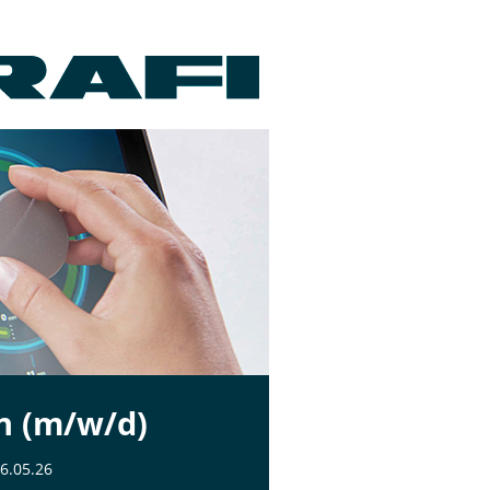
n (m/w/d)
6.05.26