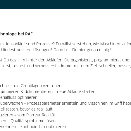
hnologe bei RAFI
oduktionsabläufe und Prozesse? Du willst verstehen, wie Maschinen lauf
 findest bessere Lösungen? Dann bist Du hier genau richtig!
st Du das Hirn hinter den Abläufen. Du organisierst, programmierst und
ierst, testest und verbesserst – immer mit dem Ziel: schneller, besser, 
chnik – die Grundlagen verstehen
rammieren & dokumentieren – neue Abläufe starten
erialfluss optimieren
überwachen – Prozessparameter ermitteln und Maschinen im Griff hab
ell testen, bevor es real läuft
zieren – vom Plan zur Realität
ben – Qualitätsprobleme lösen
rkennen – kontinuierlich optimieren