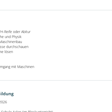
FH-Reife oder Abitur
he und Physik
 Maschinenbau
esse durchschauen
eme lösen
Umgang mit Maschinen
bildung
.2026
 Schule Aalen (im Blockunterricht)