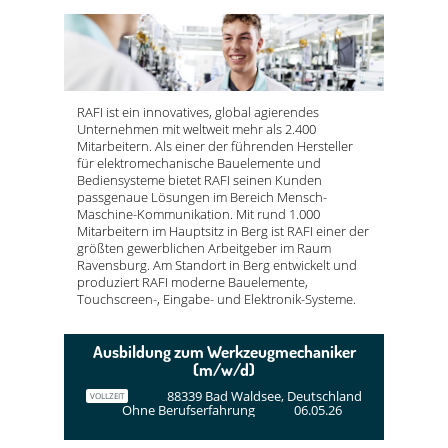
RAFI ist ein innovatives, global agierendes
Unternehmen mit weltweit mehr als 2.400
Mitarbeitern. Als einer der führenden Hersteller
für elektromechanische Bauelemente und
Bediensysteme bietet RAFI seinen Kunden
passgenaue Lösungen im Bereich Mensch-
Maschine-Kommunikation. Mit rund 1.000
Mitarbeitern im Hauptsitz in Berg ist RAFI einer der
größten gewerblichen Arbeitgeber im Raum
Ravensburg. Am Standort in Berg entwickelt und
produziert RAFI moderne Bauelemente,
Touchscreen-, Eingabe- und Elektronik-Systeme.
Ausbildung zum Werkzeugmechaniker
(m/w/d)
88339 Bad Waldsee, Deutschland
VOLLZEIT
Ohne Berufserfahrung
06.05.26