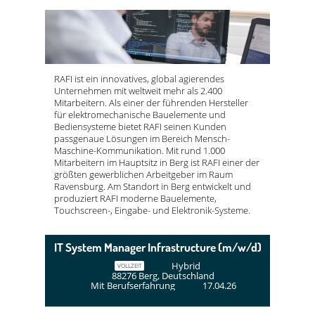
RAFI ist ein innovatives, global agierendes
Unternehmen mit weltweit mehr als 2.400
Mitarbeitern. Als einer der führenden Hersteller
für elektromechanische Bauelemente und
Bediensysteme bietet RAFI seinen Kunden
passgenaue Lösungen im Bereich Mensch-
Maschine-Kommunikation. Mit rund 1.000
Mitarbeitern im Hauptsitz in Berg ist RAFI einer der
größten gewerblichen Arbeitgeber im Raum
Ravensburg. Am Standort in Berg entwickelt und
produziert RAFI moderne Bauelemente,
Touchscreen-, Eingabe- und Elektronik-Systeme.
IT System Manager Infrastructure (m/w/d)
Hybrid
VOLLZEIT
88276 Berg, Deutschland
Mit Berufserfahrung
17.04.26