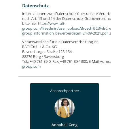
Datenschutz
Informationen zum Datenschutz über unsere Verarbeitung vo
nach Art. 13 und 14 der Datenschutz-Grundverordnung (DSGV
bitte hier
https://www.rafi-
group.com/fileadmin/user_upload/Brosch%C3%BCren_PDF_deuts
group_information_bewerberdaten_24-09-2021.pdf
zur Kenntni
Verantwortliche für die Datenverarbeitung ist
RAFI GmbH & Co. KG
Ravensburger Straße 128-134
88276 Berg / Ravensburg
Tel.: +49 751 89-0, Fax. +49 751 89-1300, E-Mail-Adresse:
info.he
group.com
Ansprechpartner
Annabell Geng