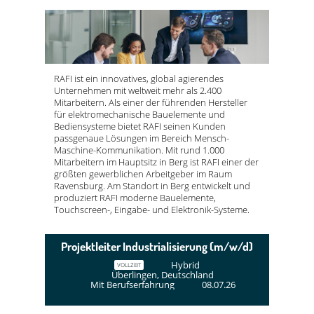
RAFI ist ein innovatives, global agierendes
Unternehmen mit weltweit mehr als 2.400
Mitarbeitern. Als einer der führenden Hersteller
für elektromechanische Bauelemente und
Bediensysteme bietet RAFI seinen Kunden
passgenaue Lösungen im Bereich Mensch-
Maschine-Kommunikation. Mit rund 1.000
Mitarbeitern im Hauptsitz in Berg ist RAFI einer der
größten gewerblichen Arbeitgeber im Raum
Ravensburg. Am Standort in Berg entwickelt und
produziert RAFI moderne Bauelemente,
Touchscreen-, Eingabe- und Elektronik-Systeme.
Projektleiter Industrialisierung (m/w/d)
Hybrid
VOLLZEIT
Überlingen, Deutschland
Mit Berufserfahrung
08.07.26