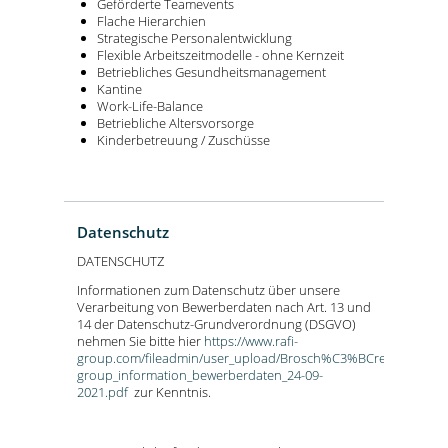
Geförderte Teamevents
Flache Hierarchien
Strategische Personalentwicklung
Flexible Arbeitszeitmodelle - ohne Kernzeit
Betriebliches Gesundheitsmanagement
Kantine
Work-Life-Balance
Betriebliche Altersvorsorge
Kinderbetreuung / Zuschüsse
Datenschutz
DATENSCHUTZ
Informationen zum Datenschutz über unsere
Verarbeitung von Bewerberdaten nach Art. 13 und
14 der Datenschutz-Grundverordnung (DSGVO)
nehmen Sie bitte hier
https://www.rafi-
group.com/fileadmin/user_upload/Brosch%C3%BCren_PDF_deuts
group_information_bewerberdaten_24-09-
2021.pdf
zur Kenntnis.