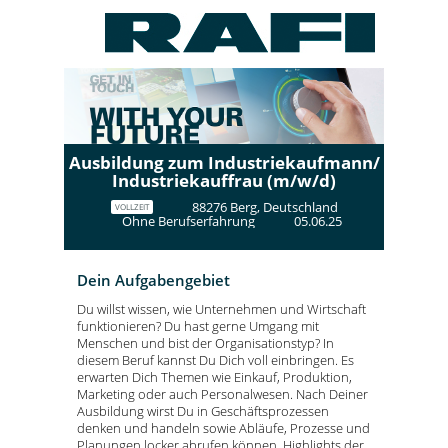
Ausbildung zum Industriekaufmann/
Industriekauffrau (m/w/d)
88276 Berg, Deutschland
VOLLZEIT
Ohne Berufserfahrung
05.06.25
Dein Aufgabengebiet
Du willst wissen, wie Unternehmen und Wirtschaft
funktionieren? Du hast gerne Umgang mit
Menschen und bist der Organisationstyp? In
diesem Beruf kannst Du Dich voll einbringen. Es
erwarten Dich Themen wie Einkauf, Produktion,
Marketing oder auch Personalwesen. Nach Deiner
Ausbildung wirst Du in Geschäftsprozessen
denken und handeln sowie Abläufe, Prozesse und
Planungen locker abrufen können. Highlights der