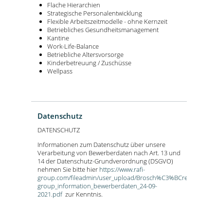
Flache Hierarchien
Strategische Personalentwicklung
Flexible Arbeitszeitmodelle - ohne Kernzeit
Betriebliches Gesundheitsmanagement
Kantine
Work-Life-Balance
Betriebliche Altersvorsorge
Kinderbetreuung / Zuschüsse
Wellpass
Datenschutz
DATENSCHUTZ
Informationen zum Datenschutz über unsere
Verarbeitung von Bewerberdaten nach Art. 13 und
14 der Datenschutz-Grundverordnung (DSGVO)
nehmen Sie bitte hier
https://www.rafi-
group.com/fileadmin/user_upload/Brosch%C3%BCren_PDF_deuts
group_information_bewerberdaten_24-09-
2021.pdf
zur Kenntnis.