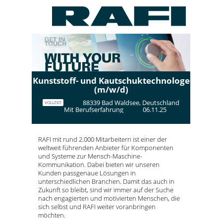
Kunststoff- und Kautschuktechnologe
(m/w/d)
88339 Bad Waldsee, Deutschland
VOLLZEIT
Mit Berufserfahrung
06.11.25
RAFI mit rund 2.000 Mitarbeitern ist einer der
weltweit führenden Anbieter für Komponenten
und Systeme zur Mensch-Maschine-
Kommunikation. Dabei bieten wir unseren
Kunden passgenaue Lösungen in
unterschiedlichen Branchen. Damit das auch in
Zukunft so bleibt, sind wir immer auf der Suche
nach engagierten und motivierten Menschen, die
sich selbst und RAFI weiter voranbringen
möchten.